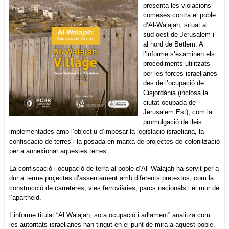
presenta les violacions
comeses contra el poble
d’Al-Walajah, situat al
sud-oest de Jerusalem i
al nord de Betlem. A
l’informe s’examinen els
procediments utilitzats
per les forces israelianes
des de l’ocupació de
Cisjordània (inclosa la
ciutat ocupada de
Jerusalem Est), com la
promulgació de lleis
implementades amb l’objectiu d’imposar la legislació israeliana, la
confiscació de terres i la posada en marxa de projectes de colonització
per a annexionar aquestes terres.
La confiscació i ocupació de terra al poble d’Al–Walajah ha servit per a
dur a terme projectes d’assentament amb diferents pretextos, com la
construcció de carreteres, vies ferroviàries, parcs nacionals i el mur de
l’apartheid.
L’informe titulat “Al Walajah, sota ocupació i aïllament” analitza com
les autoritats israelianes han tingut en el punt de mira a aquest poble.