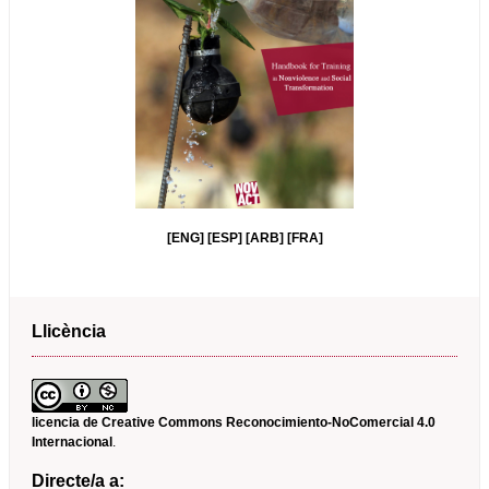
[ENG]
[ESP]
[ARB]
[FRA]
Llicència
licencia de Creative Commons Reconocimiento-NoComercial 4.0
Internacional
.
Directe/a a: