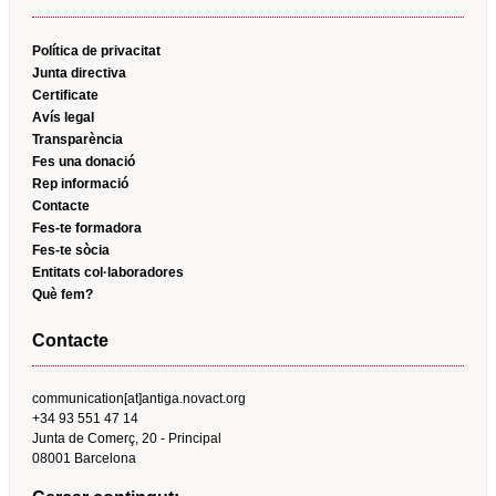
Política de privacitat
Junta directiva
Certificate
Avís legal
Transparència
Fes una donació
Rep informació
Contacte
Fes-te formadora
Fes-te sòcia
Entitats col·laboradores
Què fem?
Contacte
communication[at]antiga.novact.org
+34 93 551 47 14
Junta de Comerç, 20 - Principal
08001 Barcelona